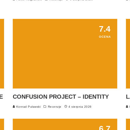
7.4
OCENA
E
CONFUSION PROJECT – IDENTITY
L
Konrad Puławski
Recenzje
4 sierpnia 2026
P
6.7