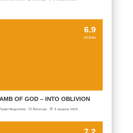
6.9
OCENA
AMB OF GOD – INTO OBLIVION
aweł Rogoziński
Recenzje
3 sierpnia 2026
7.2