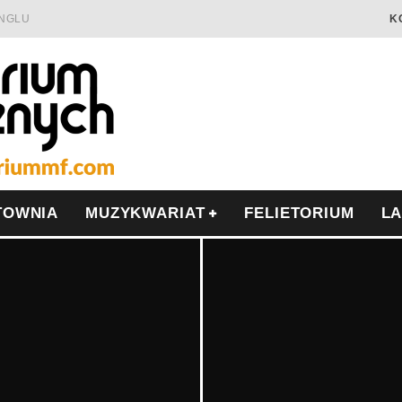
INGLU
K
Ć I OPÓR
LSCE
WRZEŚNIU
TOWNIA
MUZYKWARIAT
FELIETORIUM
L