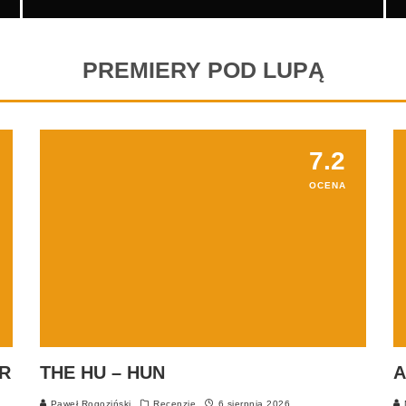
PREMIERY POD LUPĄ
7.2
OCENA
OR
THE HU – HUN
A
Paweł Rogoziński
Recenzje
6 sierpnia 2026
M