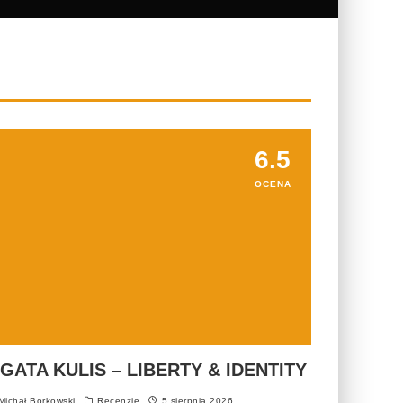
6.5
OCENA
GATA KULIS – LIBERTY & IDENTITY
ichał Borkowski
Recenzje
5 sierpnia 2026