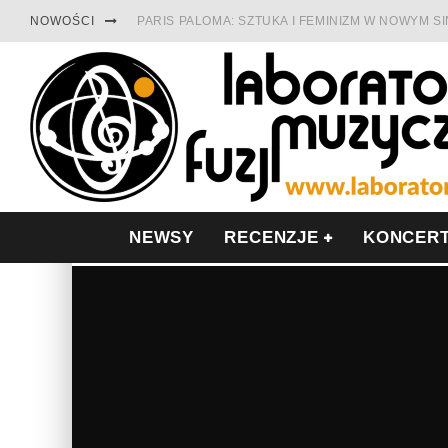
NOWOŚCI
PARIS PALOMA: SZTUKA I FEMINIZM W NOWYM S
TABULA RASA Z SINGLEM DIAMENTY. SAMOTNOŚ
CINNAMON GUM MIĘDZY SOULEM A PAMIĘCIĄ
FRANCUSKI PROG METAL WEDŁUG DUALISIS
LESZEK KUŁAKOWSKI NAGRAŁ JAZZFONIĘ O PO
NIEZNANY BOWIE Z 1965 ROKU. PREMIERA WE 
NEWSY
RECENZJE
KONCER